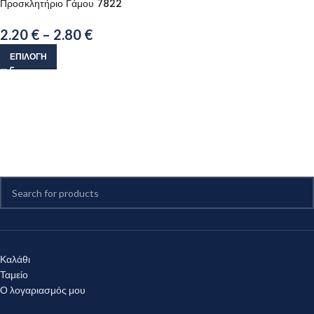
Προσκλητήριο Γάμου 7822
2.20
€
–
2.80
€
ΕΠΙΛΟΓΉ
Καλάθι
Ταμείο
Ο λογαριασμός μου