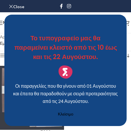
Close
MENU
Το τυπογραφείο μας θα
Αρχική σελίδα
/
Προϊόντα με ετικέτα “Προσκλητήριο Γάμου 7822”
Εμφάνιση του μοναδικού αποτελέσματος
παραμείνει κλειστό από τις 10 έως
και τις 22 Αυγούστου.
Show sidebar
Οι παραγγελίες που θα γίνουν από 01 Αυγούστου
και έπειτα θα παραδοθούν με σειρά προτεραιότητας
από τις 24 Αυγούστου.
Κλείσιμο