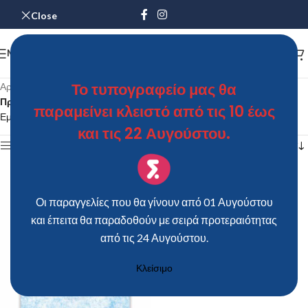
Close
MENU
Το τυπογραφείο μας θα
Αρχική σελίδα
/
Προϊόντα με ετικέτα “Προσκλητήριο Βάπτισης SDB37”
παραμείνει κλειστό από τις 10 έως
Εμφάνιση του μοναδικού αποτελέσματος
και τις 22 Αυγούστου.
Show sidebar
Οι παραγγελίες που θα γίνουν από 01 Αυγούστου
και έπειτα θα παραδοθούν με σειρά προτεραιότητας
από τις 24 Αυγούστου.
Κλείσιμο