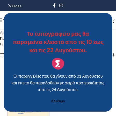
Close
MENU
Το τυπογραφείο μας θα
Αρχική σελίδα
/
Προϊόντα με ετικέτα “Προσκλητήριο Βάπτισης SDB29”
παραμείνει κλειστό από τις 10 έως
Εμφάνιση του μοναδικού αποτελέσματος
και τις 22 Αυγούστου.
Show sidebar
Οι παραγγελίες που θα γίνουν από 01 Αυγούστου
και έπειτα θα παραδοθούν με σειρά προτεραιότητας
από τις 24 Αυγούστου.
Κλείσιμο