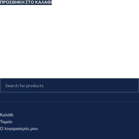
ΠΡΟΣΘΉΚΗ ΣΤΟ ΚΑΛΆΘΙ
Καλάθι
Ταμείο
Ο λογαριασμός μου