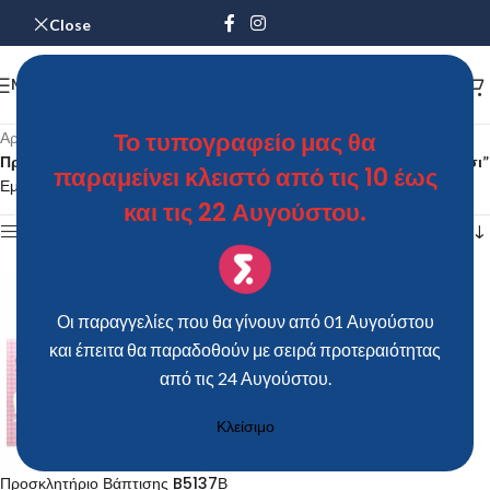
Close
MENU
Το τυπογραφείο μας θα
Αρχική σελίδα
/
Προϊόντα με ετικέτα “Προσκλητήριο Βάπτισης B5137Β για κορίτσι”
παραμείνει κλειστό από τις 10 έως
Εμφάνιση του μοναδικού αποτελέσματος
και τις 22 Αυγούστου.
Show sidebar
Οι παραγγελίες που θα γίνουν από 01 Αυγούστου
και έπειτα θα παραδοθούν με σειρά προτεραιότητας
από τις 24 Αυγούστου.
Κλείσιμο
Προσκλητήριο Βάπτισης B5137Β