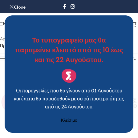
Close
MENU
Το τυπογραφείο μας θα
Αρχική σελίδα
/
Προϊόντα με ετικέτα “Ποδιές Νονάς – Νονού”
Προβάλλονται όλα - 8 αποτελέσματα
παραμείνει κλειστό από τις 10 έως
και τις 22 Αυγούστου.
Show sidebar
Οι παραγγελίες που θα γίνουν από 01 Αυγούστου
και έπειτα θα παραδοθούν με σειρά προτεραιότητας
από τις 24 Αυγούστου.
Κλείσιμο