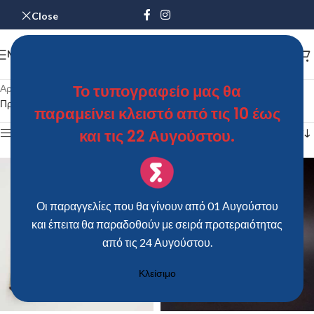
Close
MENU
Το τυπογραφείο μας θα
Αρχική σελίδα
/
Προϊόντα με ετικέτα “Ξύλινο Βιβλίο Ευχών”
Προβάλλονται όλα - 6 αποτελέσματα
παραμείνει κλειστό από τις 10 έως
και τις 22 Αυγούστου.
Show sidebar
Οι παραγγελίες που θα γίνουν από 01 Αυγούστου
και έπειτα θα παραδοθούν με σειρά προτεραιότητας
από τις 24 Αυγούστου.
Κλείσιμο