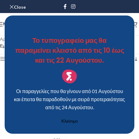
Close
MENU
Το τυπογραφείο μας θα
Αρχική σελίδα
/
Προϊόντα με ετικέτα “ΞΥΛΙΝΗ ΚΡΕΜΑΣΤΡΑ – TS281”
Εμφάνιση του μοναδικού αποτελέσματος
παραμείνει κλειστό από τις 10 έως
και τις 22 Αυγούστου.
Show sidebar
Οι παραγγελίες που θα γίνουν από 01 Αυγούστου
και έπειτα θα παραδοθούν με σειρά προτεραιότητας
από τις 24 Αυγούστου.
Κλείσιμο