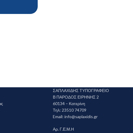
ΣΑΠΛΑΧΙΔΗΣ ΤΥΠΟΓΡΑΦΕΙΟ
Β ΠΑΡΟΔΟΣ ΕΙΡΗΝΗΣ 2
ις
60134 – Κατερίνη
Τηλ: 23510 74709
Email:
info@saplaxidis.gr
Αρ. Γ.Ε.Μ.Η