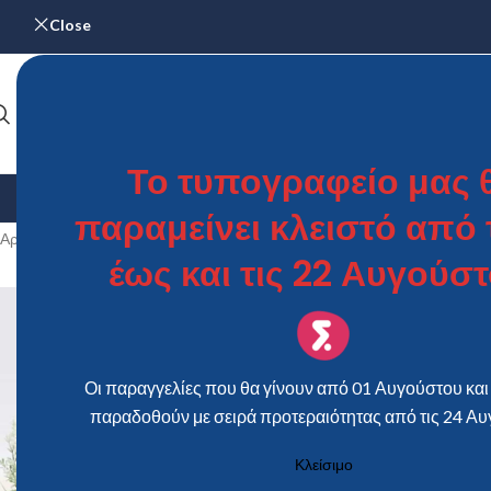
Close
Το τυπογραφείο μας 
ΑΡΧΙΚΉ
ΓΆΜΟΣ & ΒΆΠΤΙΣΗ
ΗΜΕΡΟΛΌΓΙΑ
ΜΕΝΟΎ – Κ
παραμείνει κλειστό από τ
Αρχική σελίδα
/
Προϊόντα με ετικέτα “ΜΠΟΜΠΟΝΙΕΡΑ ΜΕΤΑΛΛΙΚΟ ΚΟ
έως και τις 22 Αυγούστ
Οι παραγγελίες που θα γίνουν από 01 Αυγούστου και 
παραδοθούν με σειρά προτεραιότητας από τις 24 Αυ
Κλείσιμο