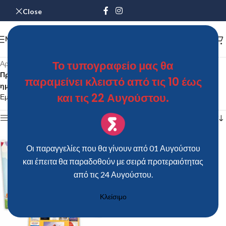
Close
MENU
Το τυπογραφείο μας θα
Αρχική σελίδα
/
Προϊόντα με ετικέτα “Μονοσέλιδο A5 με Δωδεκάφυλλο
παραμείνει κλειστό από τις 10 έως
ημεροδείκτη”
και τις 22 Αυγούστου.
Εμφάνιση του μοναδικού αποτελέσματος
Show sidebar
Οι παραγγελίες που θα γίνουν από 01 Αυγούστου
και έπειτα θα παραδοθούν με σειρά προτεραιότητας
από τις 24 Αυγούστου.
Κλείσιμο