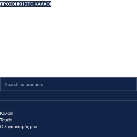
ΠΡΟΣΘΉΚΗ ΣΤΟ ΚΑΛΆΘΙ
Καλάθι
Ταμείο
Ο λογαριασμός μου