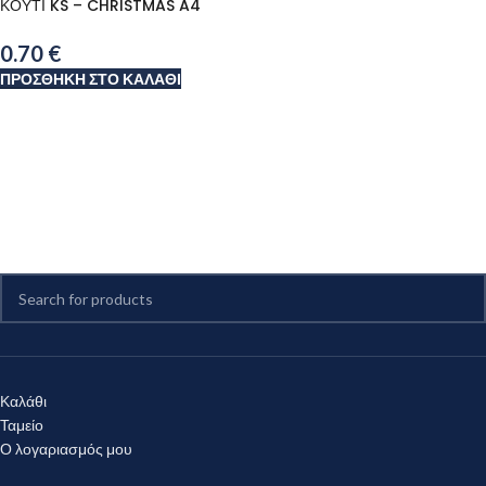
ΚΟΥΤΙ KS – CHRISTMAS A4
0.70
€
ΠΡΟΣΘΉΚΗ ΣΤΟ ΚΑΛΆΘΙ
Καλάθι
Ταμείο
Ο λογαριασμός μου