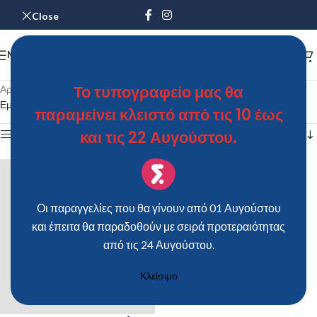
Close
MENU
Το τυπογραφείο μας θα
Αρχική σελίδα
/
Προϊόντα με ετικέτα “ΚΟΥΤΙ KS – CHRISTMAS A4”
Εμφάνιση του μοναδικού αποτελέσματος
παραμείνει κλειστό από τις 10 έως
και τις 22 Αυγούστου.
Show sidebar
Οι παραγγελίες που θα γίνουν από 01 Αυγούστου
και έπειτα θα παραδοθούν με σειρά προτεραιότητας
από τις 24 Αυγούστου.
Κλείσιμο