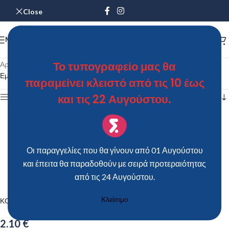
Close
MENU
Το τυπογραφείο μας θα
Αρχική σελίδα
/
Προϊόντα με ετικέτα “ΚΟΥΤΙ ΚΤ28 – GOLDA”
Εμφάνιση του μοναδικού αποτελέσματος
παραμείνει κλειστό από τις 10 έως
και τις 22 Αυγούστου.
Show sidebar
Οι παραγγελίες που θα γίνουν από 01 Αυγούστου
και έπειτα θα παραδοθούν με σειρά προτεραιότητας
από τις 24 Αυγούστου.
Κλείσιμο
ΚΟΥΤΙ ΚΤ28 – GOLDA
2.10
€