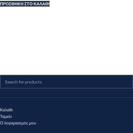
ΠΡΟΣΘΉΚΗ ΣΤΟ ΚΑΛΆΘΙ
Καλάθι
Ταμείο
Ο λογαριασμός μου