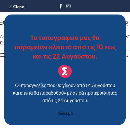
Close
MENU
Το τυπογραφείο μας θα
Αρχική σελίδα
/
Προϊόντα με ετικέτα “ΚΟΥΤΙ ΚΤ20 – ΟΠΑΛΙΝΑ ΛΕΥΚΗ”
Εμφάνιση του μοναδικού αποτελέσματος
παραμείνει κλειστό από τις 10 έως
και τις 22 Αυγούστου.
Show sidebar
Οι παραγγελίες που θα γίνουν από 01 Αυγούστου
και έπειτα θα παραδοθούν με σειρά προτεραιότητας
από τις 24 Αυγούστου.
Κλείσιμο