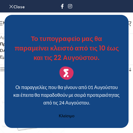
Close
MENU
Το τυπογραφείο μας θα
Αρχική σελίδα
/
Προϊόντα με ετικέτα “ΚΕΡΑΜΙΚΟ ΣΟΥΒΕΡ – TS125 VALENTINES
παραμείνει κλειστό από τις 10 έως
DAY”
και τις 22 Αυγούστου.
Εμφάνιση του μοναδικού αποτελέσματος
Show sidebar
Οι παραγγελίες που θα γίνουν από 01 Αυγούστου
και έπειτα θα παραδοθούν με σειρά προτεραιότητας
από τις 24 Αυγούστου.
Κλείσιμο