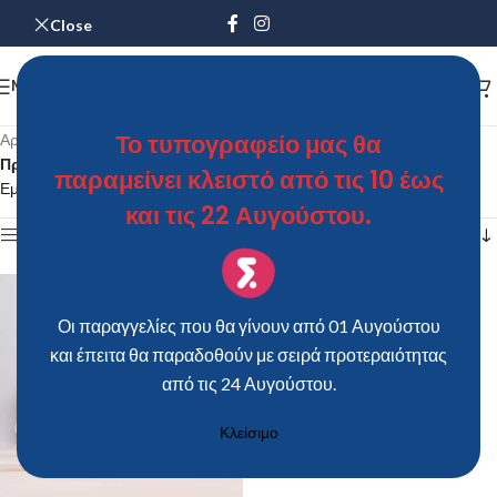
Close
MENU
Το τυπογραφείο μας θα
Αρχική σελίδα
/
Προϊόντα με ετικέτα “ΚΑΡTΟΛΙΝΑ ΞΥΛΙΝΗ ΕΠΙΤΡΑΠΕΖΙΑ LARGE”
παραμείνει κλειστό από τις 10 έως
Εμφάνιση του μοναδικού αποτελέσματος
και τις 22 Αυγούστου.
Show sidebar
Οι παραγγελίες που θα γίνουν από 01 Αυγούστου
και έπειτα θα παραδοθούν με σειρά προτεραιότητας
από τις 24 Αυγούστου.
Κλείσιμο