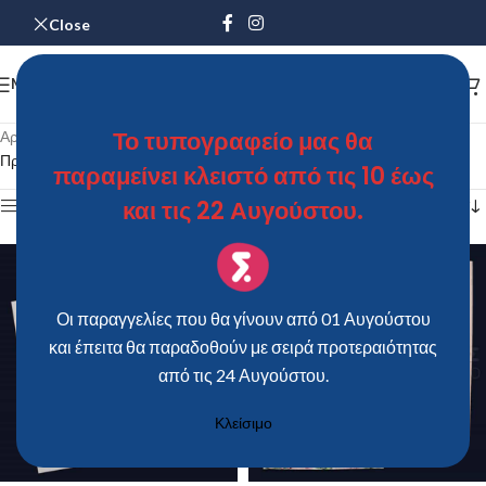
Close
MENU
Το τυπογραφείο μας θα
Αρχική σελίδα
/
Προϊόντα με ετικέτα “Γάμος”
Προβάλλονται όλα - 228 αποτελέσματα
παραμείνει κλειστό από τις 10 έως
και τις 22 Αυγούστου.
Show sidebar
Οι παραγγελίες που θα γίνουν από 01 Αυγούστου
και έπειτα θα παραδοθούν με σειρά προτεραιότητας
από τις 24 Αυγούστου.
Κλείσιμο