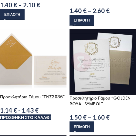
1.40
€
–
2.10
€
1.40
€
–
2.60
€
ΕΠΙΛΟΓΉ
ΕΠΙΛΟΓΉ
Προσκλητήριο Γάμου “ΓΝΣ3036”
Προσκλητήριο Γάμου “GOLDEN
ROYAL SYMBOL”
1.14
€
-
1.43
€
1.50
€
–
1.60
€
ΠΡΟΣΘΉΚΗ ΣΤΟ ΚΑΛΆΘΙ
ΕΠΙΛΟΓΉ