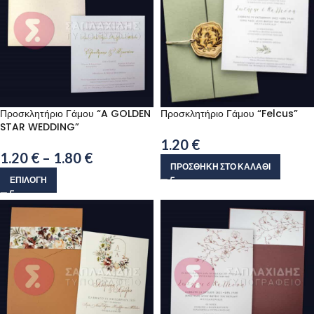
Προσκλητήριο Γάμου “A GOLDEN
Προσκλητήριο Γάμου “Felcus”
STAR WEDDING”
1.20
€
1.20
€
–
1.80
€
ΠΡΟΣΘΉΚΗ ΣΤΟ ΚΑΛΆΘΙ
ΕΠΙΛΟΓΉ