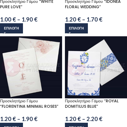
Προσκλητήριο Γάμου “WHITE
Προσκλητήριο Γάμου “IDONEA
PURE LOVE”
FLORAL WEDDING”
1.00
€
–
1.90
€
1.20
€
–
1.70
€
ΕΠΙΛΟΓΉ
ΕΠΙΛΟΓΉ
Προσκλητήριο Γάμου
Προσκλητήριο Γάμου “ROYAL
“FLORENTINA MINIMAL ROSES”
DOMITILUS BLUE”
1.20
€
–
1.90
€
1.20
€
–
2.20
€