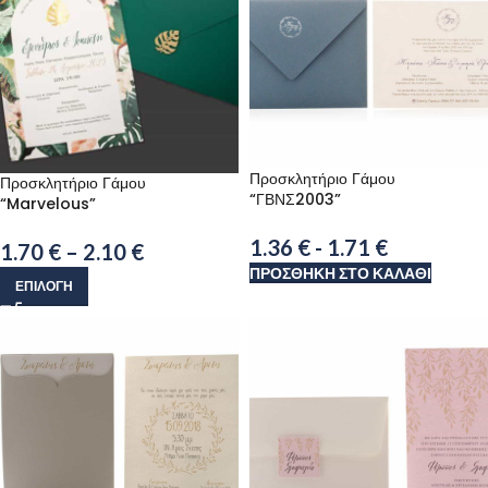
Προσκλητήριο Γάμου
Προσκλητήριο Γάμου
“ΓΒΝΣ2003”
“Marvelous”
1.36
€
-
1.71
€
1.70
€
–
2.10
€
ΠΡΟΣΘΉΚΗ ΣΤΟ ΚΑΛΆΘΙ
ΕΠΙΛΟΓΉ