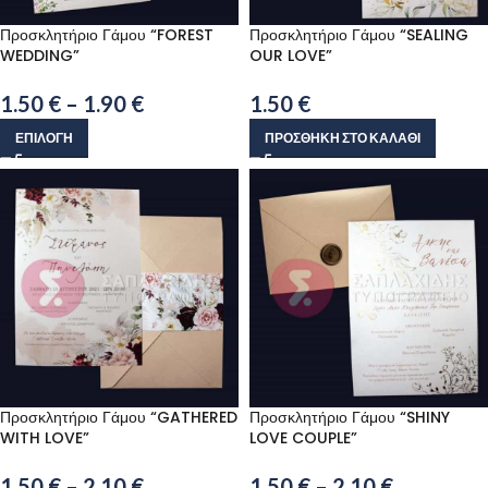
Προσκλητήριο Γάμου “FOREST
Προσκλητήριο Γάμου “SEALING
WEDDING”
OUR LOVE”
1.50
€
–
1.90
€
1.50
€
ΕΠΙΛΟΓΉ
ΠΡΟΣΘΉΚΗ ΣΤΟ ΚΑΛΆΘΙ
Προσκλητήριο Γάμου “GATHERED
Προσκλητήριο Γάμου “SHINY
WITH LOVE”
LOVE COUPLE”
1.50
€
–
2.10
€
1.50
€
–
2.10
€