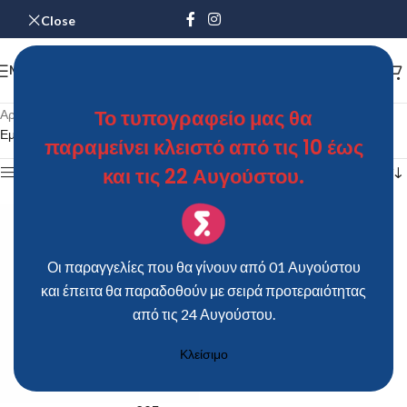
Close
MENU
Το τυπογραφείο μας θα
Αρχική σελίδα
/
Προϊόντα με ετικέτα “Βιβλίο Ευχών Γάμου TS805”
Εμφάνιση του μοναδικού αποτελέσματος
παραμείνει κλειστό από τις 10 έως
και τις 22 Αυγούστου.
Show sidebar
Οι παραγγελίες που θα γίνουν από 01 Αυγούστου
και έπειτα θα παραδοθούν με σειρά προτεραιότητας
από τις 24 Αυγούστου.
Κλείσιμο