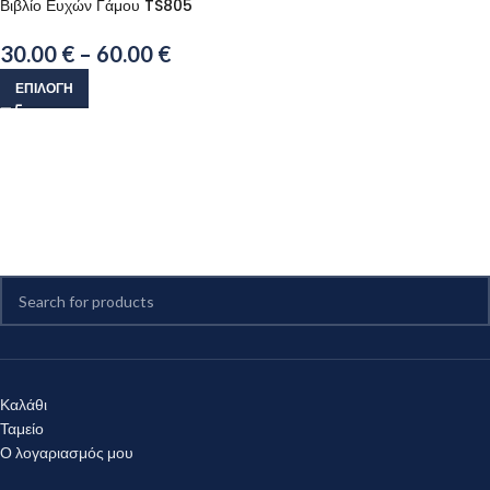
Βιβλίο Ευχών Γάμου TS805
30.00
€
–
60.00
€
ΕΠΙΛΟΓΉ
Καλάθι
Ταμείο
Ο λογαριασμός μου