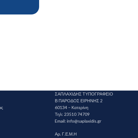
ΣΑΠΛΑΧΙΔΗΣ ΤΥΠΟΓΡΑΦΕΙΟ
Β ΠΑΡΟΔΟΣ ΕΙΡΗΝΗΣ 2
ις
60134 – Κατερίνη
Τηλ: 23510 74709
Email:
info@saplaxidis.gr
Αρ. Γ.Ε.Μ.Η