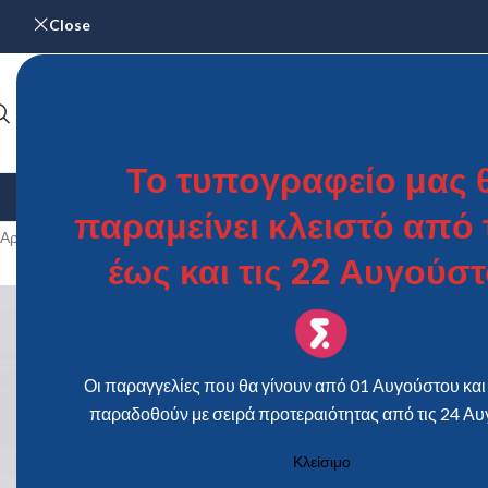
Close
Το τυπογραφείο μας 
ΑΡΧΙΚΉ
ΓΆΜΟΣ & ΒΆΠΤΙΣΗ
ΗΜΕΡΟΛΌΓΙΑ
ΜΕΝΟΎ – Κ
παραμείνει κλειστό από τ
Αρχική σελίδα
/
Προϊόντα με ετικέτα “ΒΕΝΤΑΛΙΑ ΜΑΚΕΤΟΧΑΡΤΟ”
έως και τις 22 Αυγούστ
Οι παραγγελίες που θα γίνουν από 01 Αυγούστου και 
παραδοθούν με σειρά προτεραιότητας από τις 24 Αυ
Κλείσιμο