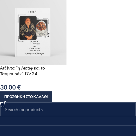
Ατζέντα “η Λισάφ και το
Τσαμουράκ” 17×24
30.00
€
ΠΡΟΣΘΉΚΗ ΣΤΟ ΚΑΛΆΘΙ