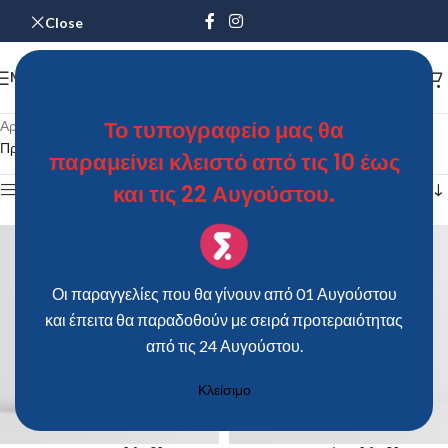
Close
MENU
Το τυπογραφείο μας θα
Αρχική σελίδα
/
Προϊόντα με ετικέτα “ατζε”
Προβάλλονται όλα - 13 αποτελέσματα
παραμείνει κλειστό από τις 10 έως
και τις 22 Αυγούστου.
Show sidebar
Οι παραγγελίες που θα γίνουν από 01 Αυγούστου
και έπειτα θα παραδοθούν με σειρά προτεραιότητας
από τις 24 Αυγούστου.
Κλείσιμο