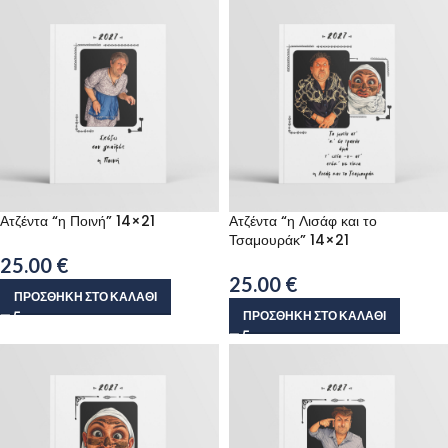
Ατζέντα “η Ποινή” 14×21
Ατζέντα “η Λισάφ και το
Τσαμουράκ” 14×21
25.00
€
25.00
€
ΠΡΟΣΘΉΚΗ ΣΤΟ ΚΑΛΆΘΙ
ΠΡΟΣΘΉΚΗ ΣΤΟ ΚΑΛΆΘΙ