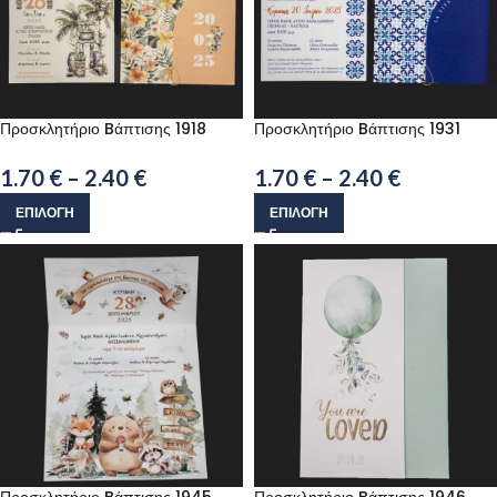
Προσκλητήριο Bάπτισης 1918
Προσκλητήριο Bάπτισης 1931
1.70
€
–
2.40
€
1.70
€
–
2.40
€
ΕΠΙΛΟΓΉ
ΕΠΙΛΟΓΉ