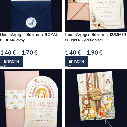
Προσκλητήριο Bάπτισης ROYAL
Προσκλητήριο Bάπτισης SUMMER
BLUE για αγόρι
FLOWERS για κορίτσι
1.40
€
–
1.70
€
1.40
€
–
1.90
€
ΕΠΙΛΟΓΉ
ΕΠΙΛΟΓΉ