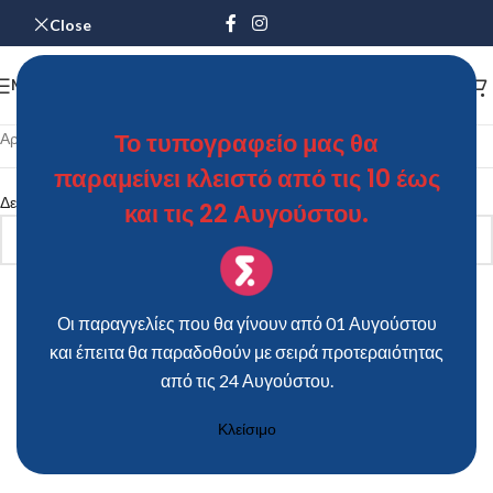
Close
MENU
Το τυπογραφείο μας θα
Αρχική σελίδα
/
Γυάλινο Μπουκάλι
παραμείνει κλειστό από τις 10 έως
Δεν βρέθηκε κανένα προϊόν που να ταιριάζει με την επιλογή σας.
και τις 22 Αυγούστου.
Οι παραγγελίες που θα γίνουν από 01 Αυγούστου
και έπειτα θα παραδοθούν με σειρά προτεραιότητας
από τις 24 Αυγούστου.
Κλείσιμο