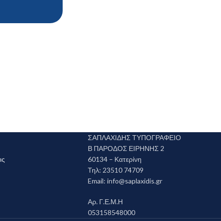
ΣΑΠΛΑΧΙΔΗΣ ΤΥΠΟΓΡΑΦΕΙΟ
Β ΠΑΡΟΔΟΣ ΕΙΡΗΝΗΣ 2
ις
60134 – Κατερίνη
Τηλ: 23510 74709
Email:
info@saplaxidis.gr
Αρ. Γ.Ε.Μ.Η
053158548000