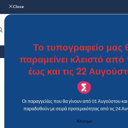
Close
Το τυπογραφείο μας 
ΑΡΧΙΚΉ
ΓΆΜΟΣ & ΒΆΠΤΙΣΗ
ΗΜΕΡΟΛΌΓΙΑ
ΜΕΝΟΎ – Κ
παραμείνει κλειστό από τ
έως και τις 22 Αυγούστ
Οι παραγγελίες που θα γίνουν από 01 Αυγούστου και 
παραδοθούν με σειρά προτεραιότητας από τις 24 Αυ
Κλείσιμο