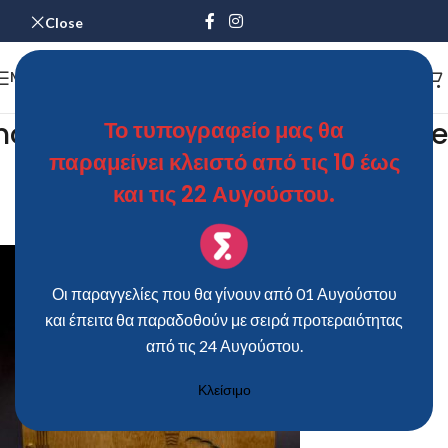
Close
MENU
ino_vivlio_eyxon_aerostato_ve
Το τυπογραφείο μας θα
παραμείνει κλειστό από τις 10 έως
1
και τις 22 Αυγούστου.
ΘΩΜΑΣ
On 22 Ιουνίου 2021
Οι παραγγελίες που θα γίνουν από 01 Αυγούστου
και έπειτα θα παραδοθούν με σειρά προτεραιότητας
από τις 24 Αυγούστου.
Κλείσιμο