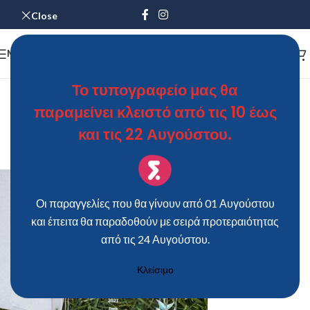
Close
MENU
Προσκλητήριο Γάμου – Βάπτισης
Το τυπογραφείο μας θα
παραμείνει κλειστό από τις 10 έως
Plexiglass
και τις 22 Αυγούστου.
ΘΩΜΑΣ
On 22 Ιουνίου 2021
Οι παραγγελίες που θα γίνουν από 01 Αυγούστου
και έπειτα θα παραδοθούν με σειρά προτεραιότητας
από τις 24 Αυγούστου.
Κλείσιμο