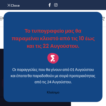
Close
MENU
Το τυπογραφείο μας θα
WEC-7720-3
παραμείνει κλειστό από τις 10 έως
ΘΩΜΑΣ
On 22 Ιανουαρίου 2020
και τις 22 Αυγούστου.
Οι παραγγελίες που θα γίνουν από 01 Αυγούστου
και έπειτα θα παραδοθούν με σειρά προτεραιότητας
από τις 24 Αυγούστου.
Κλείσιμο