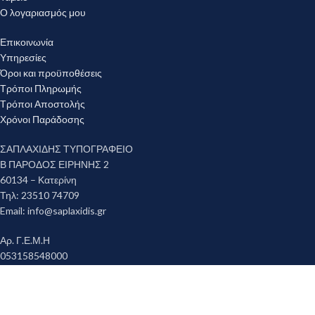
Ο λογαριασμός μου
Επικοινωνία
Υπηρεσίες
Όροι και προϋποθέσεις
Τρόποι Πληρωμής
Τρόποι Αποστολής
Χρόνοι Παράδοσης
ΣΑΠΛΑΧΙΔΗΣ ΤΥΠΟΓΡΑΦΕΙΟ
Β ΠΑΡΟΔΟΣ ΕΙΡΗΝΗΣ 2
60134 – Κατερίνη
Τηλ: 23510 74709
Email:
info@saplaxidis.gr
Αρ. Γ.Ε.Μ.Η
053158548000
Copyright © 2023 ΣΑΠΛΑΧΙΔΗΣ ΤΥΠΟΓΡΑΦΕΙΟ. All rights reserved. -