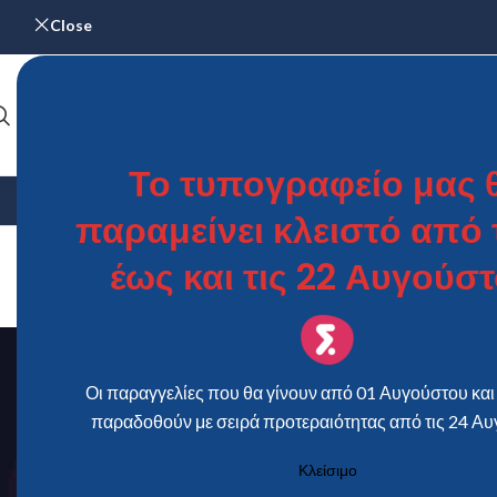
Close
Το τυπογραφείο μας 
ΑΡΧΙΚΉ
ΓΆΜΟΣ & ΒΆΠΤΙΣΗ
ΗΜΕΡΟΛΌΓΙΑ
ΜΕΝΟΎ – Κ
παραμείνει κλειστό από τ
έως και τις 22 Αυγούστ
Οι παραγγελίες που θα γίνουν από 01 Αυγούστου και 
παραδοθούν με σειρά προτεραιότητας από τις 24 Αυ
Κλείσιμο