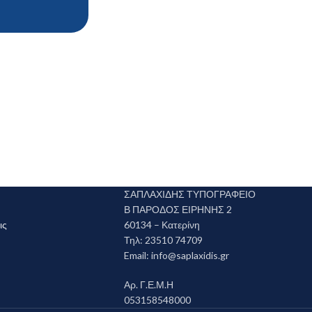
ΣΑΠΛΑΧΙΔΗΣ ΤΥΠΟΓΡΑΦΕΙΟ
Β ΠΑΡΟΔΟΣ ΕΙΡΗΝΗΣ 2
ις
60134 – Κατερίνη
Τηλ: 23510 74709
Email:
info@saplaxidis.gr
Αρ. Γ.Ε.Μ.Η
053158548000