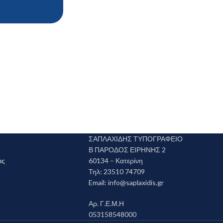
ΣΑΠΛΑΧΙΔΗΣ ΤΥΠΟΓΡΑΦΕΙΟ
Β ΠΑΡΟΔΟΣ ΕΙΡΗΝΗΣ 2
ις
60134 – Κατερίνη
Τηλ: 23510 74709
Email:
info@saplaxidis.gr
Αρ. Γ.Ε.Μ.Η
053158548000