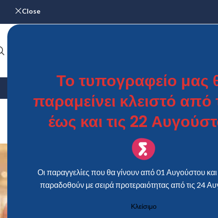
Close
Το τυπογραφείο μας 
ΑΡΧΙΚΉ
ΓΆΜΟΣ & ΒΆΠΤΙΣΗ
ΗΜΕΡΟΛΌΓΙΑ
ΜΕΝΟΎ – Κ
παραμείνει κλειστό από τ
saplax
έως και τις 22 Αυγούστ
Οι παραγγελίες που θα γίνουν από 01 Αυγούστου και 
παραδοθούν με σειρά προτεραιότητας από τις 24 Αυ
Κλείσιμο