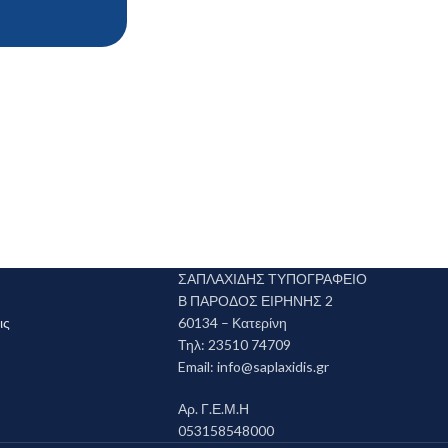
ΣΑΠΛΑΧΙΔΗΣ ΤΥΠΟΓΡΑΦΕΙΟ
Β ΠΑΡΟΔΟΣ ΕΙΡΗΝΗΣ 2
ις
60134 – Κατερίνη
Τηλ: 23510 74709
Email:
info@saplaxidis.gr
Αρ. Γ.Ε.Μ.Η
053158548000