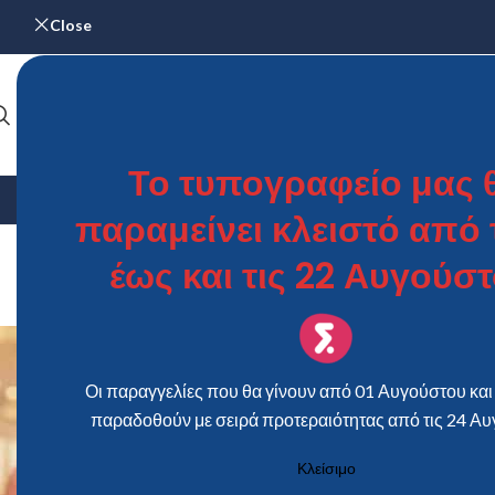
Close
Το τυπογραφείο μας 
ΑΡΧΙΚΉ
ΓΆΜΟΣ & ΒΆΠΤΙΣΗ
ΗΜΕΡΟΛΌΓΙΑ
ΜΕΝΟΎ – Κ
παραμείνει κλειστό από τ
xyli
έως και τις 22 Αυγούστ
Οι παραγγελίες που θα γίνουν από 01 Αυγούστου και 
παραδοθούν με σειρά προτεραιότητας από τις 24 Αυ
Κλείσιμο