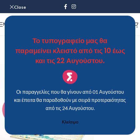
Close
MENU
SKLIRO_KAPAKI_SURF-1
Το τυπογραφείο μας θα
παραμείνει κλειστό από τις 10 έως
ΘΩΜΑΣ
On 26 Αυγούστου 2019
και τις 22 Αυγούστου.
Οι παραγγελίες που θα γίνουν από 01 Αυγούστου
και έπειτα θα παραδοθούν με σειρά προτεραιότητας
από τις 24 Αυγούστου.
Κλείσιμο