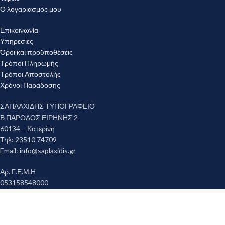
Ο λογαριασμός μου
Επικοινωνία
Υπηρεσίες
Όροι και προϋποθέσεις
Τρόποι Πληρωμής
Τρόποι Αποστολής
Χρόνοι Παράδοσης
ΣΑΠΛΑΧΙΔΗΣ ΤΥΠΟΓΡΑΦΕΙΟ
Β ΠΑΡΟΔΟΣ ΕΙΡΗΝΗΣ 2
60134 – Κατερίνη
Τηλ: 23510 74709
Email:
info@saplaxidis.gr
Αρ. Γ.Ε.Μ.Η
053158548000
Copyright © 2023 ΣΑΠΛΑΧΙΔΗΣ ΤΥΠΟΓΡΑΦΕΙΟ. All rights reserved. -