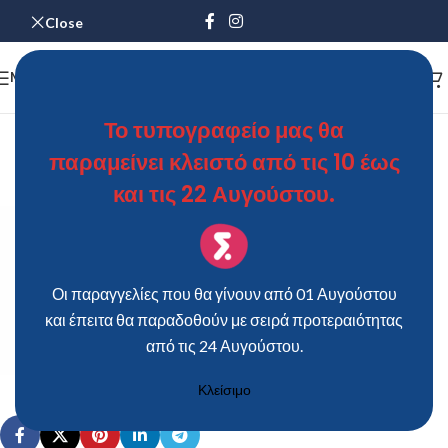
Close
MENU
ΚΤ41_ΟΙΚΟΛΟΓΙΚΟ-2
Το τυπογραφείο μας θα
παραμείνει κλειστό από τις 10 έως
ΘΩΜΑΣ
On 10 Ιουνίου 2019
και τις 22 Αυγούστου.
Οι παραγγελίες που θα γίνουν από 01 Αυγούστου
και έπειτα θα παραδοθούν με σειρά προτεραιότητας
από τις 24 Αυγούστου.
Κλείσιμο