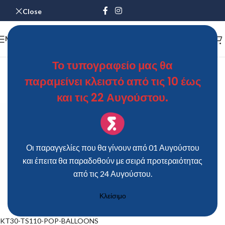
Close
MENU
KT30-TS110-POP-BALLOONS
Το τυπογραφείο μας θα
παραμείνει κλειστό από τις 10 έως
ΘΩΜΑΣ
On 10 Ιουνίου 2019
και τις 22 Αυγούστου.
Οι παραγγελίες που θα γίνουν από 01 Αυγούστου
και έπειτα θα παραδοθούν με σειρά προτεραιότητας
από τις 24 Αυγούστου.
Κλείσιμο
KT30-TS110-POP-BALLOONS