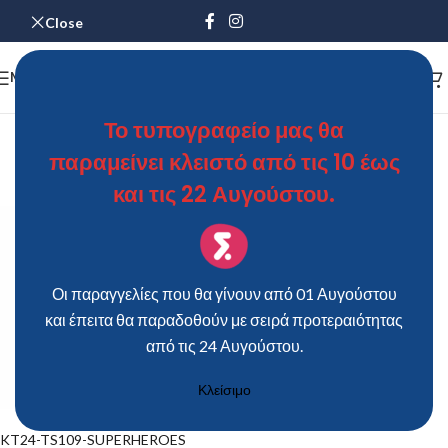
Close
MENU
KT24-TS109-SUPERHEROES
Το τυπογραφείο μας θα
παραμείνει κλειστό από τις 10 έως
ΘΩΜΑΣ
On 8 Ιουνίου 2019
και τις 22 Αυγούστου.
Οι παραγγελίες που θα γίνουν από 01 Αυγούστου
και έπειτα θα παραδοθούν με σειρά προτεραιότητας
από τις 24 Αυγούστου.
Κλείσιμο
KT24-TS109-SUPERHEROES