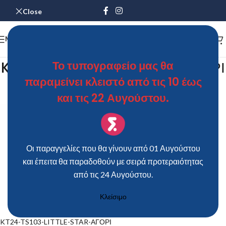
Close
MENU
KT24-TS103-LITTLE-STAR-ΑΓΟΡΙ
Το τυπογραφείο μας θα
παραμείνει κλειστό από τις 10 έως
ΘΩΜΑΣ
On 8 Ιουνίου 2019
και τις 22 Αυγούστου.
Οι παραγγελίες που θα γίνουν από 01 Αυγούστου
και έπειτα θα παραδοθούν με σειρά προτεραιότητας
από τις 24 Αυγούστου.
Κλείσιμο
KT24-TS103-LITTLE-STAR-ΑΓΟΡΙ