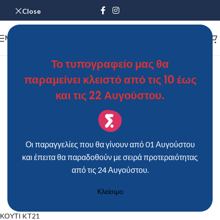
Close
MENU
Το τυπογραφείο μας θα
ΚΟΥΤΙ KT21
παραμείνει κλειστό από τις 10 έως
ΘΩΜΑΣ
On 8 Ιουνίου 2019
και τις 22 Αυγούστου.
Οι παραγγελίες που θα γίνουν από 01 Αυγούστου
και έπειτα θα παραδοθούν με σειρά προτεραιότητας
από τις 24 Αυγούστου.
Κλείσιμο
ΚΟΥΤΙ KT21