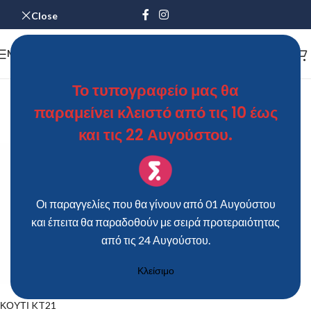
Close
MENU
Το τυπογραφείο μας θα
ΚΟΥΤΙ KT21
παραμείνει κλειστό από τις 10 έως
ΘΩΜΑΣ
On 8 Ιουνίου 2019
και τις 22 Αυγούστου.
Οι παραγγελίες που θα γίνουν από 01 Αυγούστου
και έπειτα θα παραδοθούν με σειρά προτεραιότητας
από τις 24 Αυγούστου.
Κλείσιμο
ΚΟΥΤΙ KT21