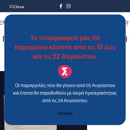
Close
MENU
Προσκλητήριο Bάπτισης ΕΛΑΦΑΚΙ
Το τυπογραφείο μας θα
παραμείνει κλειστό από τις 10 έως
για κορίτσι
και τις 22 Αυγούστου.
ΘΩΜΑΣ
On 2 Φεβρουαρίου 2019
Οι παραγγελίες που θα γίνουν από 01 Αυγούστου
και έπειτα θα παραδοθούν με σειρά προτεραιότητας
από τις 24 Αυγούστου.
Κλείσιμο