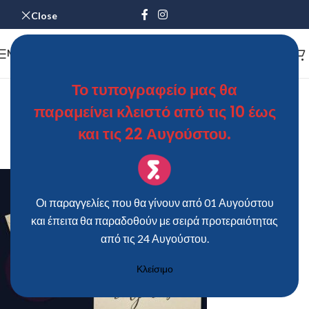
Close
MENU
Προσκλητήριο Γάμου “MINIMAL
Το τυπογραφείο μας θα
παραμείνει κλειστό από τις 10 έως
FLORA”
και τις 22 Αυγούστου.
ΘΩΜΑΣ
On 25 Ιανουαρίου 2019
Οι παραγγελίες που θα γίνουν από 01 Αυγούστου
και έπειτα θα παραδοθούν με σειρά προτεραιότητας
από τις 24 Αυγούστου.
Κλείσιμο