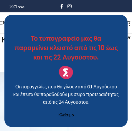
Close
MENU
Κούπα “η Λισάφ και το Τσαμουράκ”
Το τυπογραφείο μας θα
παραμείνει κλειστό από τις 10 έως
back
και τις 22 Αυγούστου.
Dimitrios Myrotis
On 9 Ιουλίου 2026
Οι παραγγελίες που θα γίνουν από 01 Αυγούστου
και έπειτα θα παραδοθούν με σειρά προτεραιότητας
από τις 24 Αυγούστου.
Κλείσιμο