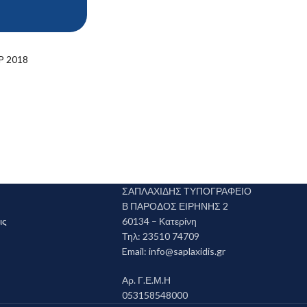
 2018
ΣΑΠΛΑΧΙΔΗΣ ΤΥΠΟΓΡΑΦΕΙΟ
Β ΠΑΡΟΔΟΣ ΕΙΡΗΝΗΣ 2
ις
60134 – Κατερίνη
Τηλ: 23510 74709
Email:
info@saplaxidis.gr
Αρ. Γ.Ε.Μ.Η
053158548000