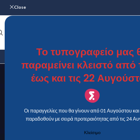
Close
Το τυπογραφείο μας 
ΑΡΧΙΚΉ
ΓΆΜΟΣ & ΒΆΠΤΙΣΗ
ΗΜΕΡΟΛΌΓΙΑ
ΜΕΝΟΎ – Κ
παραμείνει κλειστό από τ
έως και τις 22 Αυγούστ
Οι παραγγελίες που θα γίνουν από 01 Αυγούστου και 
παραδοθούν με σειρά προτεραιότητας από τις 24 Αυ
Κλείσιμο