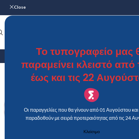
Close
Το τυπογραφείο μας 
ΑΡΧΙΚΉ
ΓΆΜΟΣ & ΒΆΠΤΙΣΗ
ΗΜΕΡΟΛΌΓΙΑ
ΜΕΝΟΎ – Κ
παραμείνει κλειστό από τ
έως και τις 22 Αυγούστ
Οι παραγγελίες που θα γίνουν από 01 Αυγούστου και 
παραδοθούν με σειρά προτεραιότητας από τις 24 Αυ
Κλείσιμο