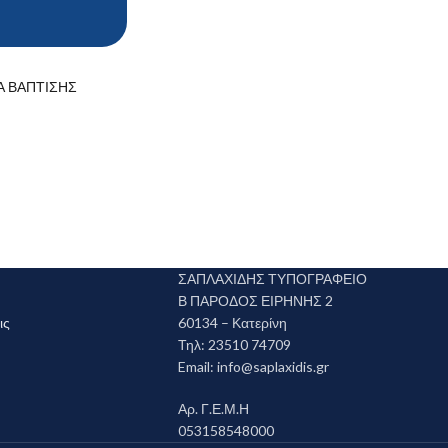
Α ΒΑΠΤΙΣΗΣ
ΣΑΠΛΑΧΙΔΗΣ ΤΥΠΟΓΡΑΦΕΙΟ
Β ΠΑΡΟΔΟΣ ΕΙΡΗΝΗΣ 2
ις
60134 – Κατερίνη
Τηλ: 23510 74709
Email:
info@saplaxidis.gr
Αρ. Γ.Ε.Μ.Η
053158548000